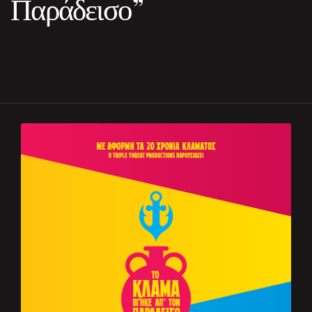
Παράδεισο”