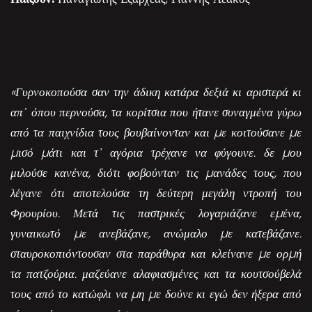
«Γυρνοκοπούσα σαν την άδικη κατάρα δεξιά κι αριστερά κι
απ᾿ όπου περνούσα, τα κορίτσια που ήτανε συναγμένα γύρω
από τα παιχνίδια τους βουβαίνονταν και µε κοιτούσανε µε
µισό µάτι και τ᾽ αγόρια τρέχανε να φύγουνε. δε µου
μιλούσε κανένα, διότι φοβούνταν τις µανάδες τους, που
λέγανε ότι αποτελούσα τη δεύτερη μεγάλη ντροπή του
Φρουρίου. Μετά τις παστρικές λογαριάζανε εµένα,
γυναικωτό µε ανεβάζανε, ανώμαλο µε κατεβάζανε.
σταυροκοπιόντουσαν στα παράθυρα και κλείνανε µε ορµή
τα πατζούρια. μαζεύανε αλαφιασμένες και τα κουτσούβελά
τους από το κατώφλι να µη µε δούνε κι εγώ δεν ήξερα από