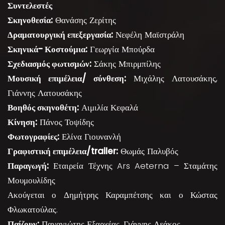
Συντελεστές
Σκηνοθεσία:
Θανάσης Ζερίτης
Δραματουργική επεξεργασία:
Νεφέλη Μαϊστράλη
Σκηνικά- Κοστούμια:
Γεωργία Μπούρδα
Σχεδιασμός φωτισμών:
Σάκης Μπιρμπίλης
Μουσική επιμέλεια/ σύνθεση:
Μιχάλης Λατουσάκης,
Γιάννης Λατουσάκης
Βοηθός σκηνοθέτη:
Αιμιλία Κεφαλά
Κίνηση:
Πάνος Τοψίδης
Φωτογραφίες:
Ελίνα Γιουνανλή
Γραφιστική επιμέλεια/trailer:
Θωμάς Παλυβός
Παραγωγή:
Εταιρεία Τέχνης Ars Aeterna – Σταμάτης
Μουμουλίδης
Ακούγεται ο Δημήτρης Καραμπέτσης και ο Κώστας
Φλωκατούλας.
Παίζουν:
Παναγιώτης Εξαρχέας, Γιάννης Λεάκος