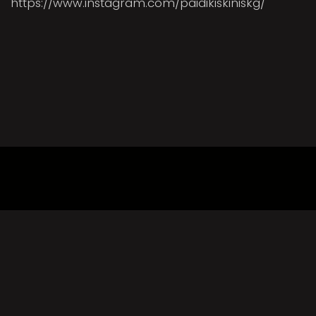
https://www.instagram.com/paidikiskiniskg/
facebook
instagram
youtube