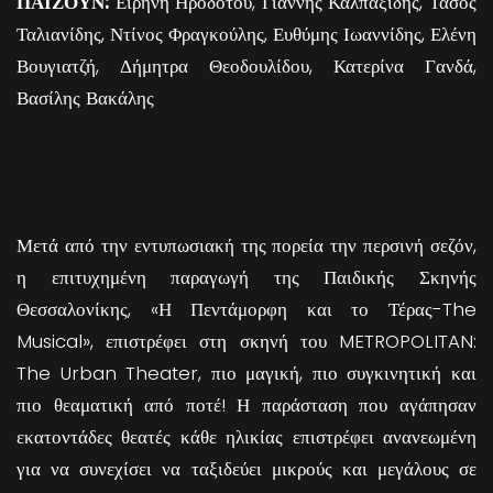
ΠΑΙΖΟΥΝ:
Ειρήνη Ηροδότου, Γιάννης Καλπαξίδης, Τάσος
Ταλιανίδης, Ντίνος Φραγκούλης, Ευθύμης Ιωαννίδης, Ελένη
Βουγιατζή, Δήμητρα Θεοδουλίδου, Κατερίνα Γανδά,
Βασίλης Βακάλης
Μετά από την εντυπωσιακή της πορεία την περσινή σεζόν,
η επιτυχημένη παραγωγή της Παιδικής Σκηνής
Θεσσαλονίκης, «Η Πεντάμορφη και το Τέρας-The
Musical», επιστρέφει στη σκηνή του METROPOLITAN:
The Urban Theater, πιο μαγική, πιο συγκινητική και
πιο θεαματική από ποτέ! Η παράσταση που αγάπησαν
εκατοντάδες θεατές κάθε ηλικίας επιστρέφει ανανεωμένη
για να συνεχίσει να ταξιδεύει μικρούς και μεγάλους σε