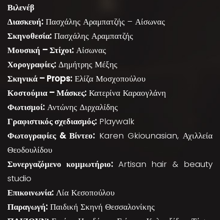
Βιλενέβ
Διασκευή:
Πασχάλης Αραμπατζής – Αίσωνας
Σκηνοθεσία:
Πασχάλης Αραμπατζής
Μουσική – Στίχοι:
Αίσωνας
Χορογραφίες:
Δημήτρης Μέξης
Σκηνικά – Props:
Ελίζα Μοσχοπούλου
Κοστούμια – Μάσκες:
Κατερίνα Καραογλάνη
Φωτισμοί:
Αντώνης Διρχαλίδης
Γραφιστικός σχεδιασμός:
Playwalk
Φωτογραφίες & Βίντεο:
Karen Gkiounasian, Αχιλλεία
Θεοδουλίδου
Συνεργαζόμενο κομμωτήριο:
Artisan hair & beauty
studio
Επικοινωνία:
Λία Κεσοπούλου
Παραγωγή:
Παιδική Σκηνή Θεσσαλονίκης