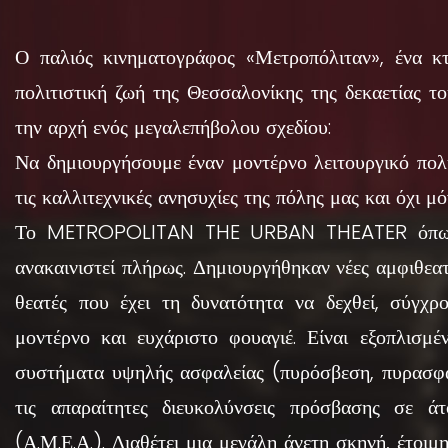
Ο παλιός κινηματογράφος «Μετροπόλιταν», ένα κ
πολιτιστική ζωή της Θεσσαλονίκης της δεκαετίας το
την αρχή ενός μεγαλεπήβολου σχεδίου:
Να δημιουργήσουμε έναν μοντέρνο λειτουργικό πολ
τις καλλιτεχνικές ανησυχίες της πόλης μας και όχι μό
Το METROPOLITAN THE URBAN THEATER όπως ο
ανακαινιστεί πλήρως. Δημιουργήθηκαν νέες αμφιθεατ
θεατές που έχει τη δυνατότητα να δεχθεί, σύγχρο
μοντέρνο και ευχάριστο φουαγιέ. Είναι εξοπλισμ
συστήματα υψηλής ασφαλείας (πυρόσβεση, πυρασφάλ
τις απαραίτητες διευκολύνσεις πρόσβασης σε άτ
(Α.Μ.Ε.Α.). Διαθέτει μια μεγάλη άνετη σκηνή, έτοιμ