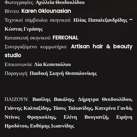
Φωτογραφίες:
Αχιλλεία Θεοδουλίδου
Βίντεο:
Karen Gkiounasian
Τεχνικοί σύμβουλοι σκηνικού:
Ηλίας Παπαλεξανδρίδης –
Κώστας Γεράσης
Κατασκευή σκηνικού:
FERKONAL
Συνεργαζόμενο κομμωτήριο:
Artisan hair & beauty
studio
Επικοινωνία:
Λία Κεσοπούλου
Παραγωγή:
Παιδική Σκηνή Θεσσαλονίκης
ΠΑΙΖΟΥΝ:
Βασίλης Βακάλης, Δήμητρα Θεοδουλίδου,
Γιάννης Καλπαξίδης, Τάσος Ταλιανίδης, Κατερίνα Γανδά,
Ντίνος Φραγκούλης, Ελένη Βουγιατζή, Ειρήνη
Ηροδότου, Ευθύμης Ιωαννίδης