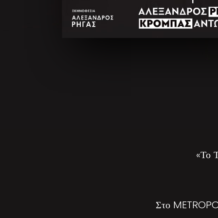
«Το 
Στο METROPOL