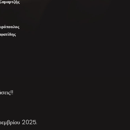
Σαμαρτζής
υρόπουλος
φατίδης
εις!!
εμβρίου 2025.