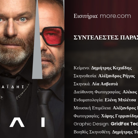
Εισιτήρια:
more.com
ΣΥΝΤΕΛΕΣΤΕΣ ΠΑΡΑ
Κείμενο:
Δημήτρης Κεχαΐδης
Σκηνοθεσία:
Αλέξανδρος Ρήγας
Σκηνικά:
Λία Ασβεστά
Διεύθυνση Φωτογραφίας:
Αλέκος
Ενδυματολογία:
Ελένη Μπλέτσα
Μουσική Επιμέλεια:
Αλέξανδρος 
Φωτογραφίες:
Χάρης Γερμανίδη
Graphic Design:
GridFox Tea
Βοηθός Σκηνοθέτη:
Δημήτρης Τ