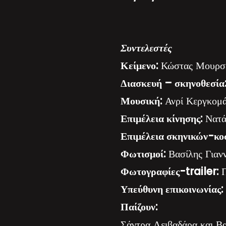
Συντελεστές
Κείμενο:
Κώστας Μουρσ
Διασκευή – σκηνοθεσία
Μουσική:
Ανρί Κεργκομ
Επιμέλεια κίνησης:
Νατά
Επιμέλεια σκηνικών-κο
Φωτισμοί:
Βασίλης Γιαν
Φωτογραφίες-trailer:
Π
Υπεύθυνη επικοινωνίας:
Παίζουν:
Σάντρα Λειβαδάρα και Β