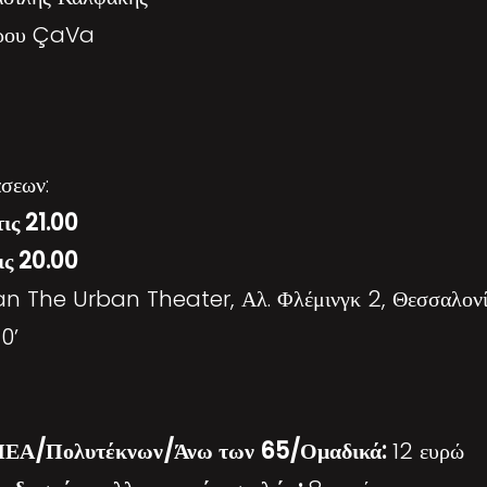
ρου ÇaVa
σεων:
ις 21.00
ις 20.00
n The Urban Theater, Αλ. Φλέμινγκ 2, Θεσσαλον
0’
ΜΕΑ/Πολυτέκνων/Άνω των 65/Ομαδικά:
12 ευρώ