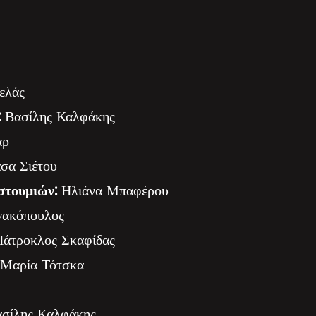
ελάς
:
Βασίλης Καλφάκης
άρ
σα Σιέτου
στουμιών:
Ηλιάνα Μπαφέρου
νακόπουλος
άτροκλος Σκαφίδας
Μαρία Τότσκα
ασίλης Καλφάκης