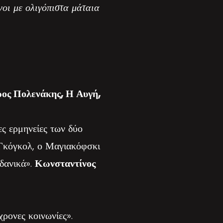
νοι με ολιγόπιστα μάταια
ος Πολενάκης, Η Αυγή,
ς ερμηνείες των δύο
 Γκόγκολ, ο Μαγιακόφσκι
δανικά».
Κωνσταντίνος
χρονες κοινωνίες».