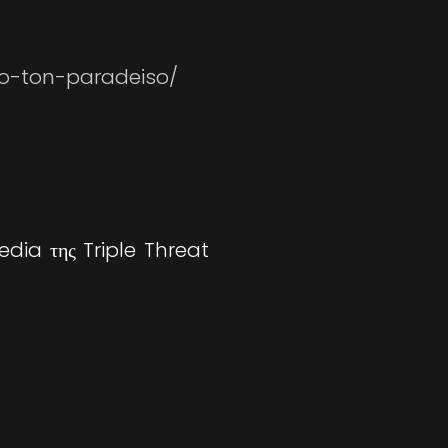
po-ton-paradeiso/
media της Triple Threat