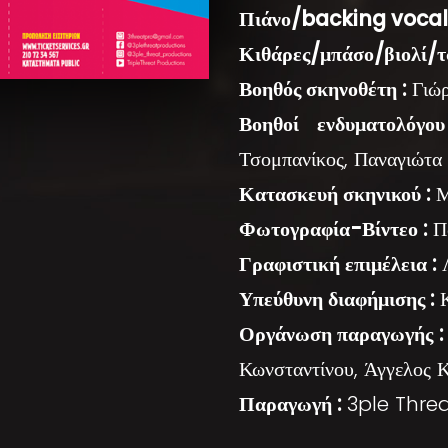
Πιάνο/backing vocals
Κιθάρες/μπάσο/βιολί/τ
Βοηθός σκηνοθέτη :
Γιώρ
Βοηθοί ενδυματολόγου
Τσομπανίκος, Παναγιώτα
Κατασκευή σκηνικού :
Μ
Φωτογραφία-Βίντεο :
Πα
Γραφιστική επιμέλεια :
Λ
Υπεύθυνη διαφήμισης :
Κ
Οργάνωση παραγωγής :
Κωνσταντίνου, Άγγελος 
Παραγωγή :
3ple Threa