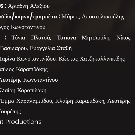
 :
Αριάδνη Αλεξίου
σέλο/κόρνο/τρομπέτα :
Μάριος Αποστολακούλης
γος Κωνσταντίνου
 :
Τόνια Πλατσά, Τατιάνα Μητσιούλη, Νίκος
 Βασίλαρου, Ευαγγελία Σταθή
αρίνα Κωνσταντινίδου, Κώστας Χατζηκαλλινικίδης
ύλος Καραπιδάκης
ευτέρης Κωνσταντίνου
λαίρη Καραπιδάκη
Έμμα Χαραλαμπίδου, Κλαίρη Καραπιδάκη, Λευτέρης
Κουρέπης
t Productions