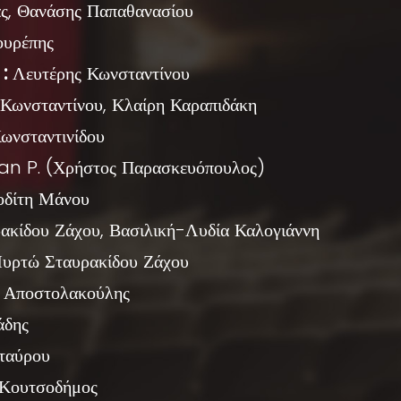
ς, Θανάσης Παπαθανασίου
ουρέπης
:
Λευτέρης Κωνσταντίνου
Κωνσταντίνου, Κλαίρη Καραπιδάκη
ωνσταντινίδου
an P. (Χρήστος Παρασκευόπουλος)
δίτη Μάνου
κίδου Ζάχου, Βασιλική-Λυδία Καλογιάννη
ρτώ Σταυρακίδου Ζάχου
 Αποστολακούλης
άδης
ταύρου
Κουτσοδήμος