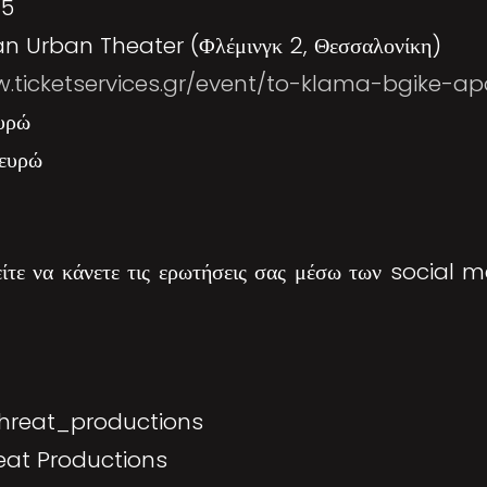
15
n Urban Theater (Φλέμινγκ 2, Θεσσαλονίκη)
w.ticketservices.gr/event/to-klama-bgike-a
υρώ
ευρώ
είτε να κάνετε τις ερωτήσεις σας μέσω των social 
hreat_productions
eat Productions