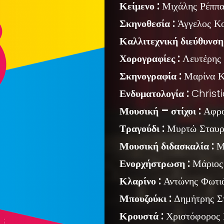
Κείμενο :
Μιχάλης Ρέππα
Σκηνοθεσία :
Άγγελος Κ
Καλλιτεχνική διεύθυνση 
Χορογραφίες :
Λευτέρης 
Σκηνογραφία :
Μαρίνα Κ
Ενδυματολογία :
Christi
Μουσική – στίχοι :
Αφρο
Τραγούδι :
Μυρτώ Σταυρα
Μουσική διδασκαλία :
Μυ
Ενορχήστρωση :
Μάριος
Κλαρίνο :
Αντώνης Φωτι
Μπουζούκι :
Δημήτρης Σ
Κρουστά :
Χριστόφορος 