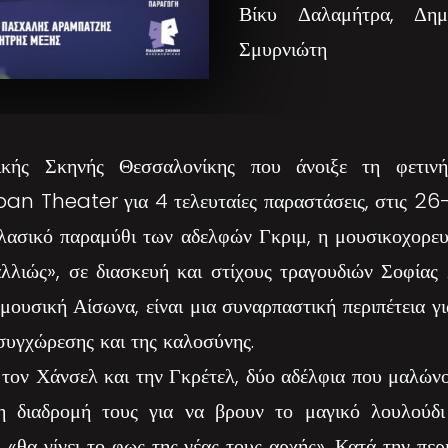
Βίκυ Δαλαμήτρα, Δημ
Σμυρνιώτη
κής Σκηνής Θεσσαλονίκης που άνοιξε τη φετινή 
n Theater για 4 τελευταίες παραστάσεις, στις 26-
λασικό παραμύθι των αδελφών Γκριμ, η μουσικοχορε
αλλιώς», σε διασκευή και στίχους τραγουδιών Σοφία
ουσική Αίσωνα, είναι μια συναρπαστική περιπέτεια για
 συγχώρεσης και της καλοσύνης.
 τον Χάνσελ και την Γκρέτελ, δύο αδέλφια που μαλών
δη διαδρομή τους για να βρουν το μαγικό λουλούδ
 «θα γίνει το φως της νέας τους αρχής». Κατά την περ