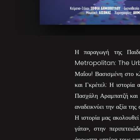
Η παραγωγή της Παιδι
Metropolitan: The Urba
Μαΐου! Βασισμένη στο κ
και Γκρέτελ: Η ιστορία 
Πασχάλη Αραμπατζή και μ
αναδεικνύει την αξία της
Η ιστορία μας ακολουθεί
γάτα», στην περιπετειώ
άρρωστη μητέρα τους και