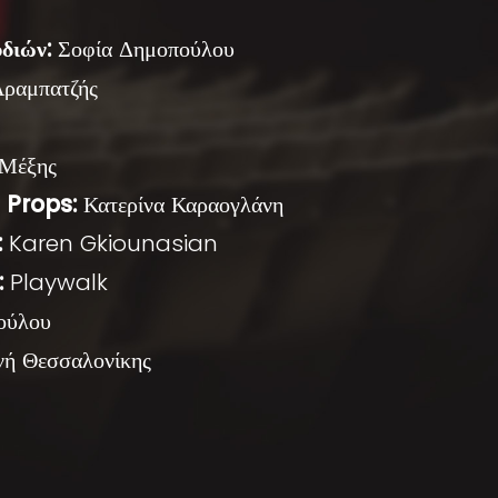
υδιών:
Σοφία Δημοπούλου
ραμπατζής
Μέξης
 Props:
Κατερίνα Καραογλάνη
:
Karen Gkiounasian
:
Playwalk
ούλου
νή Θεσσαλονίκης