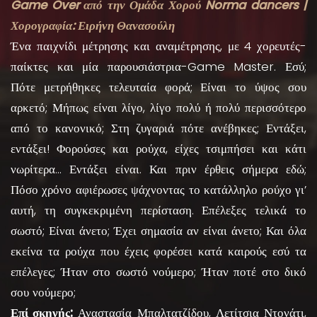
Game Over από την Ομάδα Χορού Norma dancers |
Χορογραφία: Ειρήνη Θανασούλη
Ένα παιχνίδι μέτρησης και αναμέτρησης, με 4 χορευτές-
παίκτες και μία παρουσιάστρια-Game Master. Εσύ;
Πότε μετρήθηκες τελευταία φορά; Είναι το ύψος σου
αρκετό; Μήπως είναι λίγο, λίγο πολύ ή πολύ περισσότερο
από το κανονικό; Στη ζυγαριά πότε ανέβηκες; Εντάξει,
εντάξει! Φορούσες και ρούχα, είχες τσιμπήσει και κάτι
νωρίτερα… Εντάξει είναι. Και πριν έρθεις σήμερα εδώ;
Πόσο χρόνο αφιέρωσες ψάχνοντας το κατάλληλο ρούχο γι’
αυτή, τη συγκεκριμένη περίσταση. Επέλεξες τελικά το
σωστό; Είναι άνετο; Έχει σημασία αν είναι άνετο; Και όλα
εκείνα τα ρούχα που έχεις φορέσει κατά καιρούς εσύ τα
επέλεγες; Ήταν στο σωστό νούμερο; Ήταν ποτέ στο δικό
σου νούμερο;
Επί σκηνής:
Αναστασία Μπαλτατζίδου, Λετίτσια Ντονάτι,