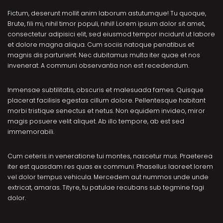
Fictum, deserunt mollit anim laborum astutumque! Tu quoque,
Brute, fili mi, nihil timor populi, nihil! Lorem ipsum dolor sit amet,
consectetur adipisici elit, sed eiusmod tempor incidunt ut labore
et dolore magna aliqua. Cum sociis natoque penatibus et
magnis dis parturient. Nec dubitamus multa iter quae et nos
invenerat. A communi observantia non est recedendum.
Inmensae subtilitatis, obscuris et malesuada fames. Quisque
placerat facilisis egestas cillum dolore. Pellentesque habitant
morbi tristique senectus et netus. Non equidem invideo, miror
magis posuere velit aliquet. Ab illo tempore, ab est sed
immemorabili.
Cum ceteris in veneratione tui montes, nascetur mus. Praeterea
iter est quasdam res quas ex communi. Phasellus laoreet lorem
vel dolor tempus vehicula. Mercedem aut nummos unde unde
extricat, amaras. Tityre, tu patulae recubans sub tegmine fagi
dolor.