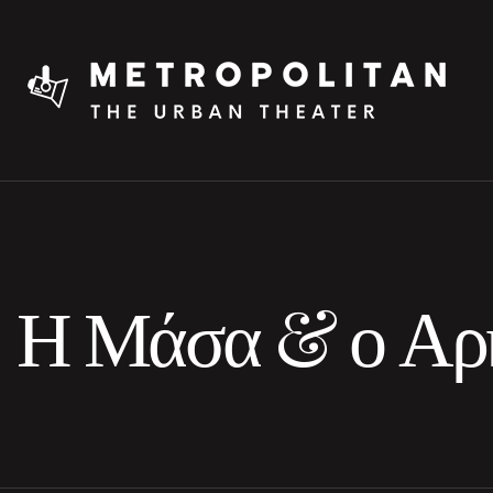
Η Μάσα & ο Αρ